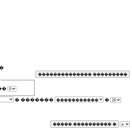
�
��
� �������
�