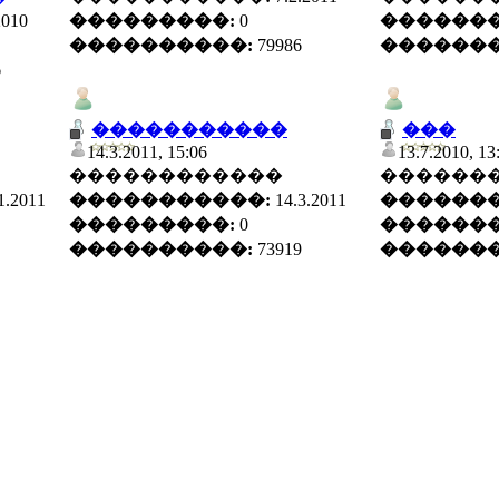
2010
���������:
0
�������
����������:
79986
�������
6
�����������
���
14.3.2011, 15:06
13.7.2010, 13
������������
������
1.2011
�����������:
14.3.2011
�������
���������:
0
�������
����������:
73919
�������