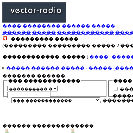
���� �������� ������ �����
������
�����
������������
���
��������� �����
(��������� ��������� ����� 2 ��
������������, �����
(
����
|
����
����� ������ ����� - ����� (���
������� ������
��� ������������
����
���
����
, �����
������ �������������