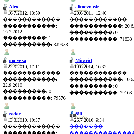
Alex
alimovnasir
16.7.2012, 13:50
20.6.2011, 12:46
������������
������������
�����������:
�����������:
20.6
16.7.2012
���������:
0
���������:
1
����������:
71833
����������:
339938
matveka
Miravid
22.9.2010, 17:11
19.6.2014, 16:32
������������
������������
�����������:
�����������:
19.6
22.9.2010
���������:
0
���������:
0
����������:
79163
����������:
79576
san
radar
13.3.2010, 10:37
26.7.2010, 9:34
������������
�������
�����������:
�������������