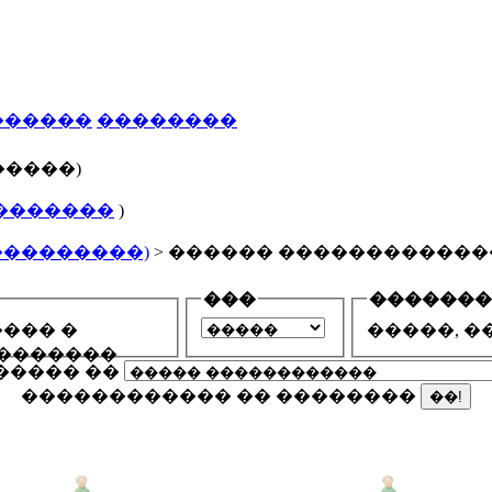
������
��������
�����)
�������
)
���������)
> ������ ������������
���
�������
��� �
�����, �
�������
������ ��
������������ �� ��������