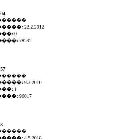
:04
������
����:
22.2.2012
��:
0
���:
78595
:57
������
����:
9.3.2010
��:
1
���:
96017
38
������
����:
4.5.2018