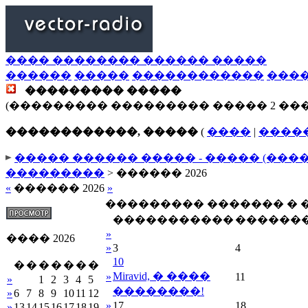
���� �������� ������ �����
������
�����
������������
���
��������� �����
(��������� ��������� ����� 2 ��
������������, �����
(
����
|
����
����� ������ ����� - ����� (���
���������
> ������ 2026
«
������ 2026
»
��������� ������� �
�����������
������
»
���� 2026
»
3
4
10
�
�
�
�
�
�
�
Miravid, � ����
»
11
»
1
2
3
4
5
��������!
»
6
7
8
9
10
11
12
»
17
18
»
13
14
15
16
17
18
19