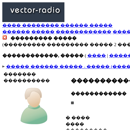
���� �������� ������ �����
������
�����
������������
���
��������� �����
(��������� ��������� ����� 2 ��
������������, �����
(
����
|
����
����� ������ ����� - ����� (���
�������
����������
����������
������������
� ����
����