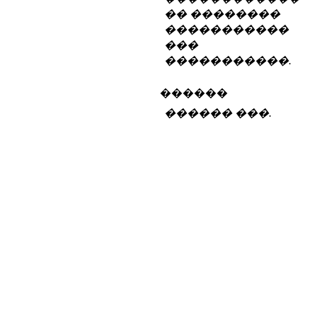
�� ��������
�����������
���
�����������.
������
������ ���.