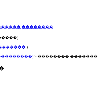
������
��������
�����)
�������
)
���������)
> �������� �������
�