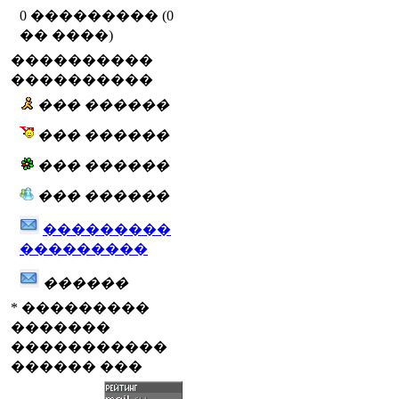
0 ��������� (0
�� ����)
����������
����������
��� ������
��� ������
��� ������
��� ������
���������
���������
������
* ���������
�������
�����������
������ ���