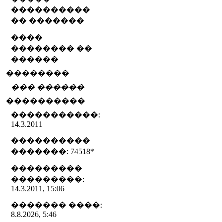
����������
�� �������
����
�������� ��
������
��������
��� ������
����������
�����������:
14.3.2011
����������
�������: 74518
*
���������
���������:
14.3.2011, 15:06
������� ����:
8.8.2026, 5:46