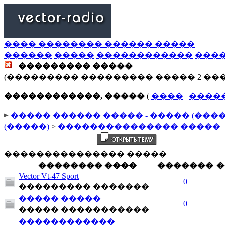
���� �������� ������ �����
������
�����
������������
���
��������� �����
(��������� ��������� ����� 2 ��
������������, �����
(
����
|
����
����� ������ ����� - ����� (���
(�����)
>
��������������� �����
��������������� �����
�������� ����
�������
�
Vector Vt-47 Sport
0
��������� �������
����� �����
0
����� �����������
������������