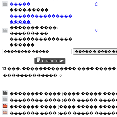
0
�����
����-�����
���������������
�����
������� ����:
0
������� ��
���������������
������
13
���. ������������� ���� ����� (
�������������:
0
�������� ���� (���� ����� ���
�������� ���� (��� ����� ����
������� ���� (���� ����� ����
������� ���� (��� ����� �����