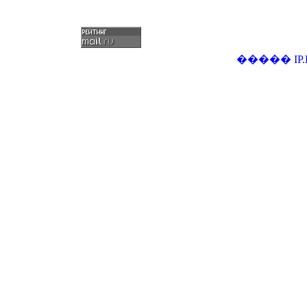
�����
IP