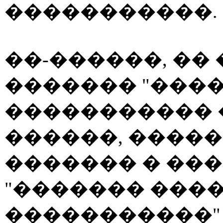
�����������.
��-������, ��
������� "����
����������� 
������, �����
������� � ��
"������� ���
�����������"