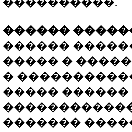
����������.
������ �����
������ �����
����� � ����
� ����������
����� ������ 
������������
������� ����