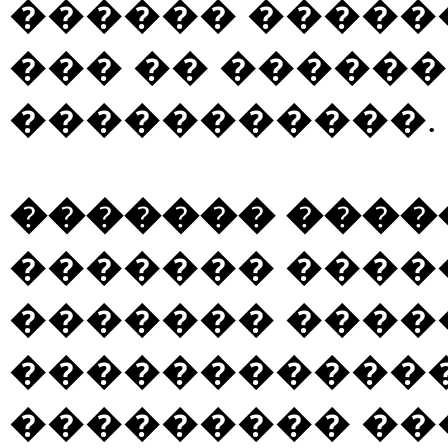
������ �����
��� �� �����
�����������.
������� ���
������� ���
������� ����
������������
��������� ��