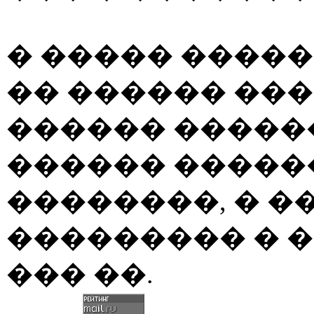
� ����� ����
�� ������ ��
������ �����
������ �����
��������, � �
��������� � 
��� ��.