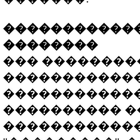
�����������
��������
��� ��������
������������
�����������
���������� �
�����������