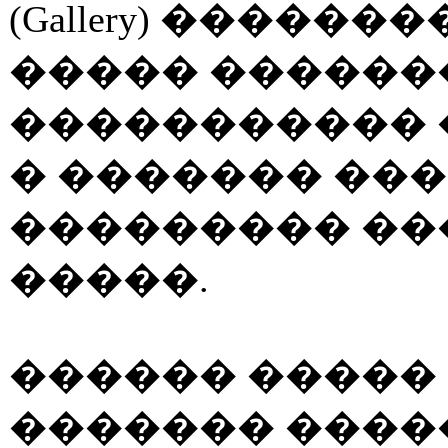
(Gallery) �����
����� ������
����������� 
� ������� ����
��������� ��
�����.
������ ����� 
������� ���