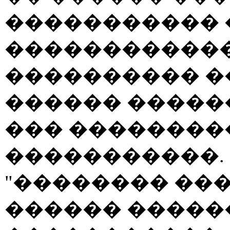
����������� 
������������
���������� �
������ �����
��� ��������
�����������.
"�������� ���
������ �����