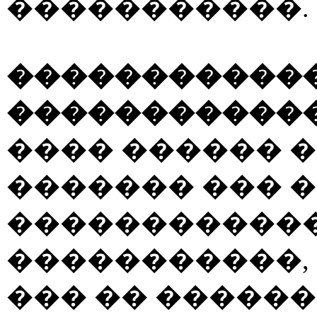
�����������.
�����������
�����������
���� ������ 
������� ��� 
�����������
�����������, 
��� �� �����