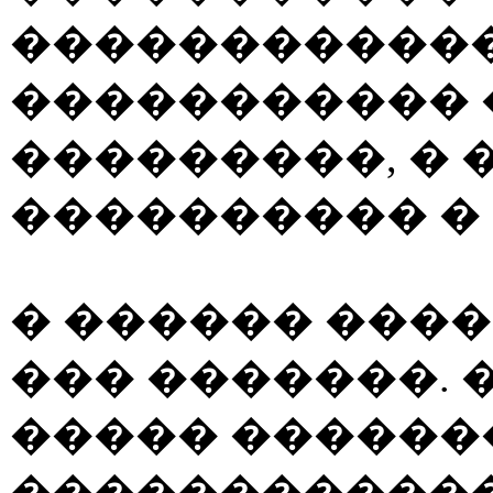
������������
�����������
���������, � 
���������� � 
� ������ ���
��� �������. 
����� ������
������������