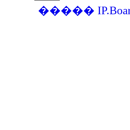
�����
IP.Boa