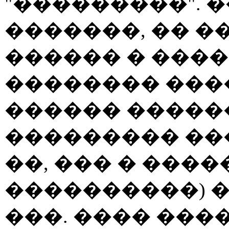
"���������". 
�������, �� 
������ � ���
�������� ��
������ ������
��������� ��
��, ��� � ���
����������) 
���. ���� ���