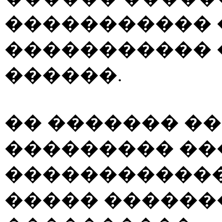
����������� 
����������� 
������.
�� ������� �
��������� ��
������������
����� ������