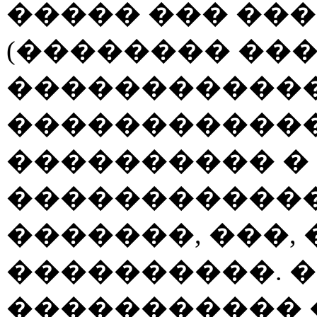
����� ��� ���
(�������� ��
������������
������������
���������� �
������������
�������, ���,
����������. 
�����������