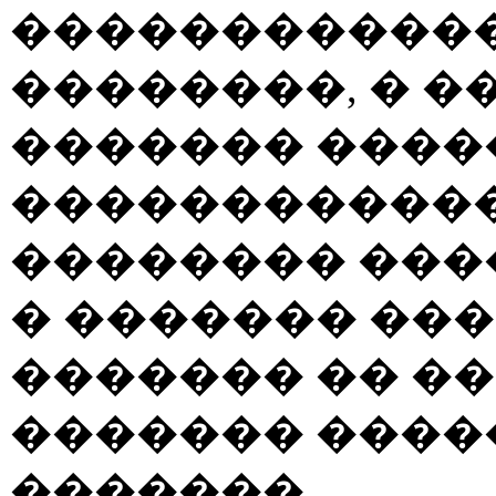
������������
��������, � 
������� ����
������������
�������� ���
� ������� ��
������� �� �
������� ���
�������.