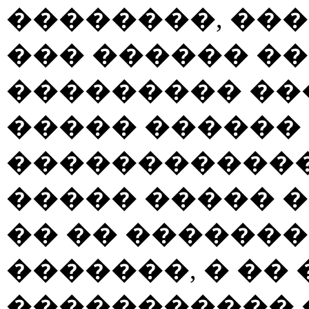
��������, ���
��� ������ �
��������� ��
����� ������
������������
����� ����� �
�� �� �������
�������, � ��
����������� 