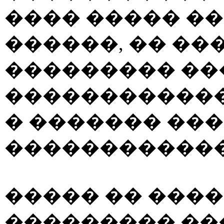
���� ����� ��
������, �� ��
��������� ���
�����������
� ������� ��
������������
����� �� ����
��������� ��