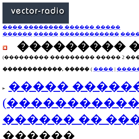
���� �������� ������ �����
������
�����
������������
���
��������� 
(��������� ��������� ����� 2 ��
������������, �����
(
����
|
����
����� ������
(�����������
������ �� ��
������