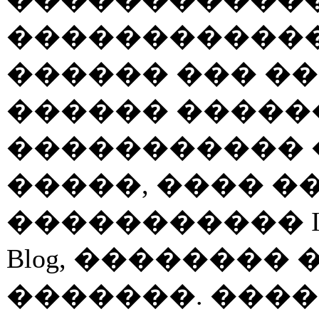
������������
������ ��� ��
������ ������
����������� �
�����, ���� �
����������� Invisi
Blog, �������
�������. ���