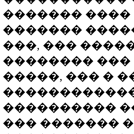
������� ����
������� ����
���, ��� ���
�������� ���
�����, ��� � 
������������
���������� �
��� ������� 