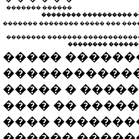
������� ������
�������� ���������� �
������� �������� ����� ��� ��
�������� ������� �����������
�������� ������
����� ������
������������
����� � �����
���� �� ����
���� �������
������ �����