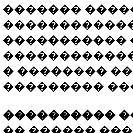
������� ����
������������
����������� 
������������
� �������� ��
��������� ��
���������� 
�� ������ ��