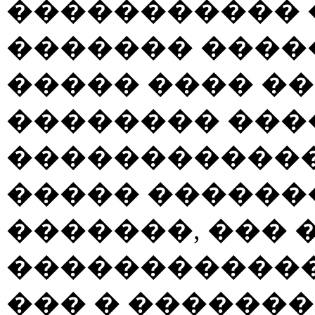
����������� 
������� �����
����� ���� �
�������� ���
������������,
����� ������
�������, ���
�����������
��� � �������