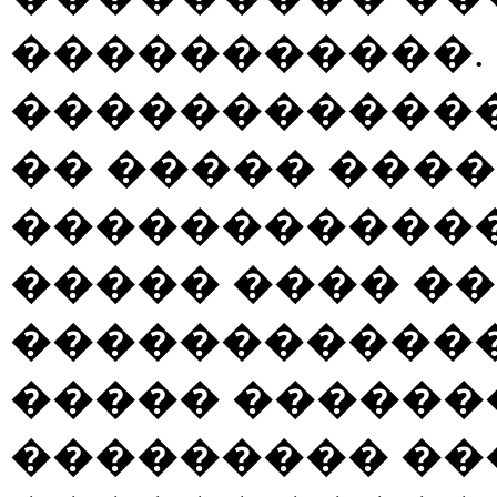
�����������.
�����������
�� ����� ����
�����������
����� ���� �
������������
����� ������
��������� ��