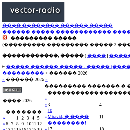
���� �������� ������ �����
������
�����
������������
���
��������� �����
(��������� ��������� ����� 2 ��
������������, �����
(
����
|
����
����� ������ ����� - ����� (���
���������
> ������ 2026
«
������ 2026
»
��������� ������� �
�����������
������
»
���� 2026
»
3
4
10
�
�
�
�
�
�
�
Miravid, � ����
»
11
»
1
2
3
4
5
��������!
»
6
7
8
9
10
11
12
»
17
18
»
13
14
15
16
17
18
19