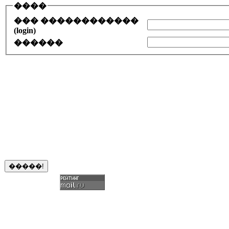
����
��� ������������
(login)
������