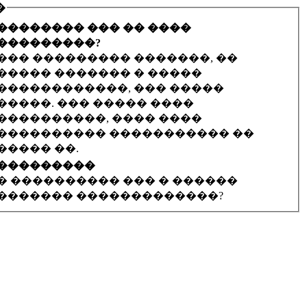
�
�������� ��� �� ����
���������?
��� ��������� �������, ��
����� ������� � �����
������������, ��� �����
�����. ��� ����� ����
����������, ���� ����
���������� ����������� ��
����� ��.
���������
� ���������� ��� � ������
������� �������������?