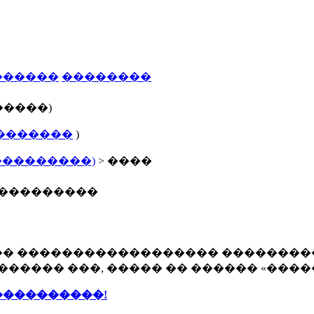
������
��������
�����)
�������
)
���������)
> ����
����������
�� ������������������ ��������
������ ���, ����� �� ������ «����
����������!