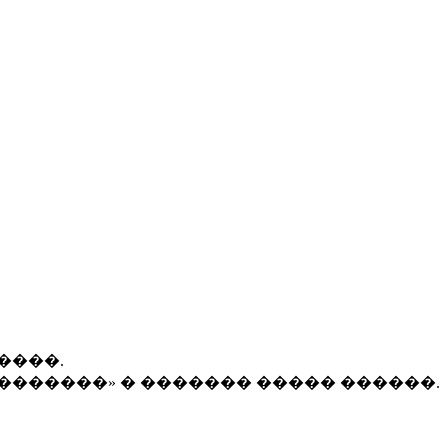
����.
�������» � ������� ����� ������.