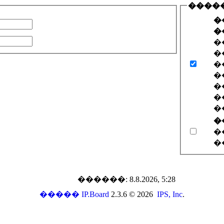
����
�
�
�
�
�
�
�
�
�
�
�
�
������: 8.8.2026, 5:28
�����
IP.Board
2.3.6 © 2026
IPS, Inc
.