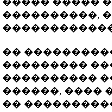
����� ����� 
����������, 
������������
�� ���������
��������� ��
���������� 
������, ����
�� ���������