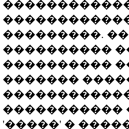
������������
������������
���������. ��
���������� �
���������� �
������� ����
������������
����������� 
'�����' � ����