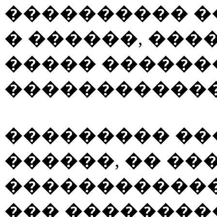
���������� �
� ������, ���
����� ������
������������
��������� ��
������, �� ��
������������
��� ��������