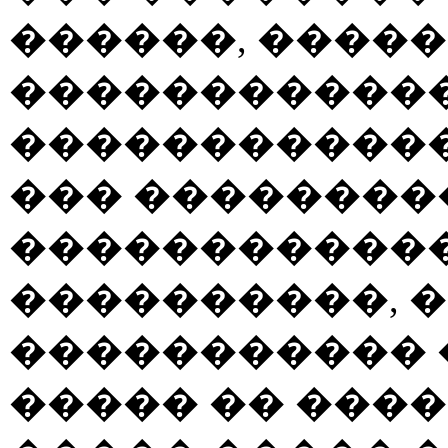
������, �����
������������
������������
��� ��������
������������
����������, 
����������� 
����� �� ����