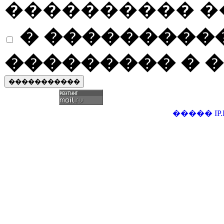
���������� �
� ����������
��������� � �
�����
IP