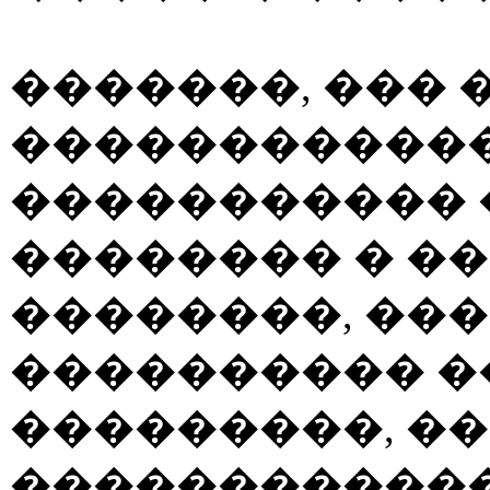
�������, ��� 
������������
����������� 
�������� � �
��������, ���
���������� �
���������, ��
������������