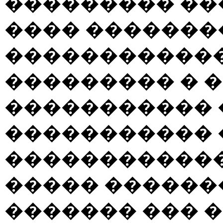
��������� ��
���� �������
�����������
��������� � �
����������� �
����������� 
������������
����� ������
������� ��� �