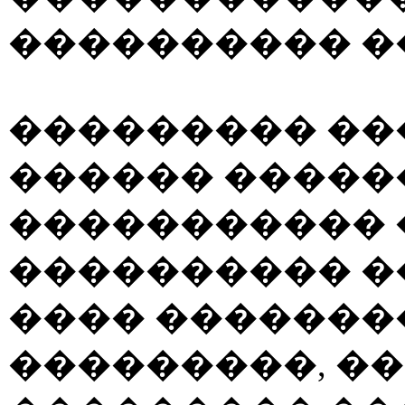
���������� �
��������� ��
������ ������
����������� 
���������� �
���� �������
���������, �