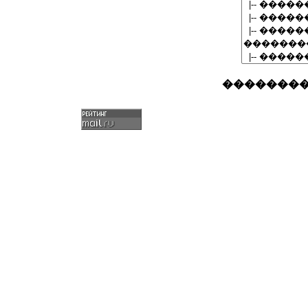
�������