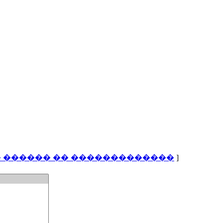
 ������ �� �������������
]