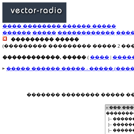
���� �������� ������ �����
������
�����
������������
���
��������� �����
(��������� ��������� ����� 2 ��
������������, �����
(
����
|
����
����� ������ ����� - ����� (���
������� �������� ����� ��