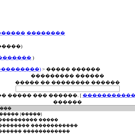
������
��������
�����)
�������
)
���������)
> ����� ������
��������� ������
����� �� �������� ������
� ����� ��� ������.
[
�����������
������