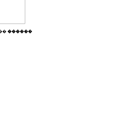
��
������