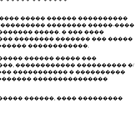
����� ����� ������ ����������
� ��������� �������� �����-����
������ �����. � ��� ����
��� �������� ������� ��� �����
������� ������������.
����� ������ ����� ���
��, ������������ ���������� �/
��� ����������� � ����������
��������� ���������������
����� ������, ���� ���������