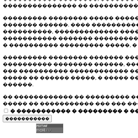
��������������� �� ����������
��������� �������� ����� �����
������� ������. ���� ���������
����������, ������������� ����
����������� ������� ����������
� ���������� ��������� �����, �
��������� �������� ������� ���
���������� �������� ������, ��
��� ���������� ������������ �
����� �� ������ �����, � �����
������.
�� ������������ �� ��������� �
����� �� ����������� ��� ��� �
� ����������� � ��������� � �