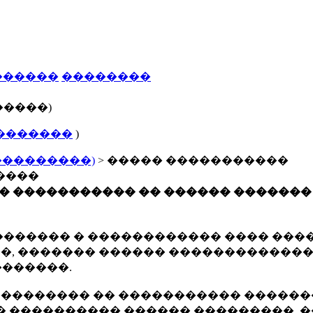
������
��������
�����)
�������
)
���������)
> ����� �����������
����
� ����������� �� ������ �������
������ � ������������ ���� �����
, ������� ������ �������������
�������.
��������� �� ����������� �������
 ���������� ������ ���������, �