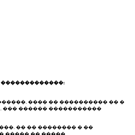
 �������������:
����. ���� �� ���������� �� �
. ��� ������ �����������
��. �� �� �������� � ��
� ����� �� �����