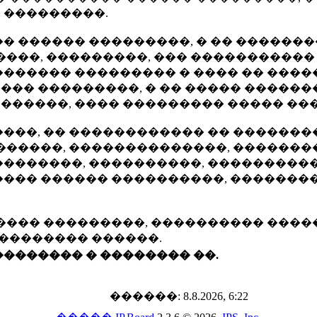
 ���������.
� ������ ���������, � �� ������
����, ���������, ��� ����������
������ ��������� � ���� �� �����
�� ���������, � �� ����� ������
 ������, ���� ��������� ����� �
���, �� ������������ �� �������
������, ��������������, ��������
��������, ����������, ���������
 ����� ������ ����������, �����
���� ���������, ���������� ����
��������� ������.
�������� � �������� ��.
������: 8.8.2026, 6:22