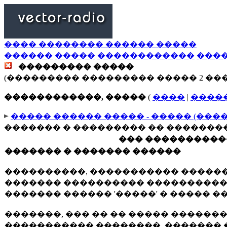
���� �������� ������ �����
������
�����
������������
���
��������� �����
(��������� ��������� ����� 2 ��
������������, �����
(
����
|
����
����� ������ ����� - ����� (���
������� � ��������� �� �������
��� ����������
������� � ������� ������
����������, ����������� ������
������� ���������� �����������
������� ������ '�����' � ����� �
�������, ��� �� �� ����� ������
����������� ��������, ������� �