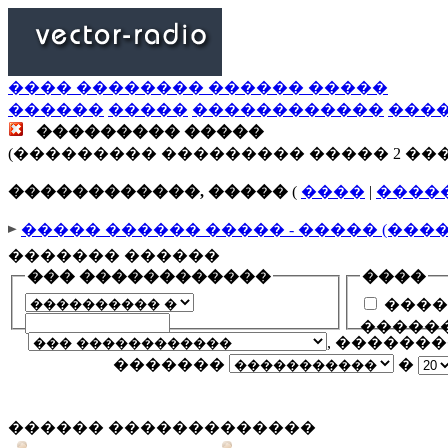
���� �������� ������ �����
������
�����
������������
���
��������� �����
(��������� ��������� ����� 2 ��
������������, �����
(
����
|
����
����� ������ ����� - ����� (���
������� ������
��� ������������
����
����
�����
, ������
�������
�
������ �������������