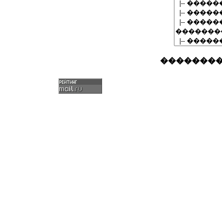
�������