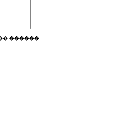
��
������