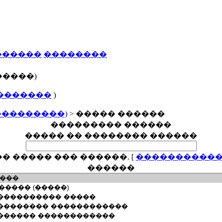
������
��������
�����)
�������
)
���������)
> ����� ������
��������� ������
����� �� �������� ������
� ����� ��� ������.
[
�����������
������