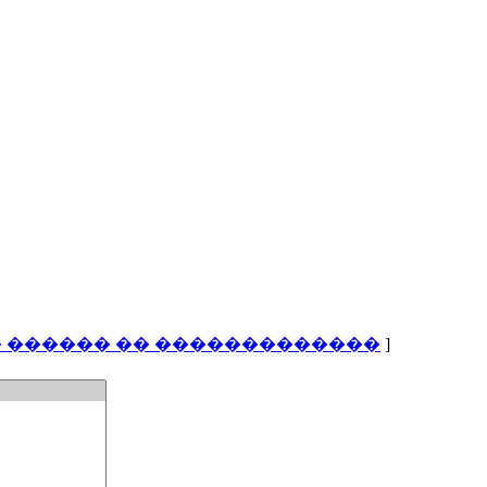
 ������ �� �������������
]