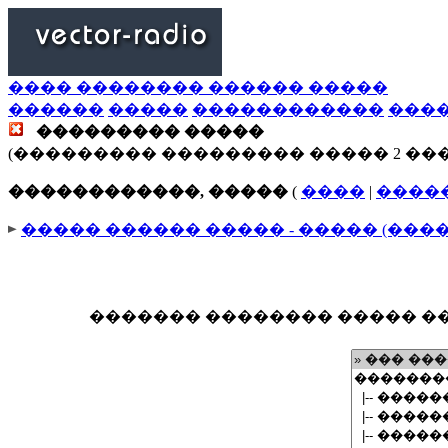
���� �������� ������ �����
������
�����
������������
���
��������� �����
(��������� ��������� ����� 2 ��
������������, �����
(
����
|
����
����� ������ ����� - ����� (���
������� �������� ����� ��