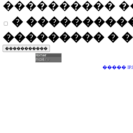
���������� �
� ����������
��������� � �
�����
IP