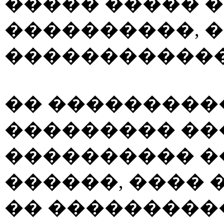
����� ����� 
����������, 
������������
�� ���������
��������� ��
���������� 
������, ����
�� ���������