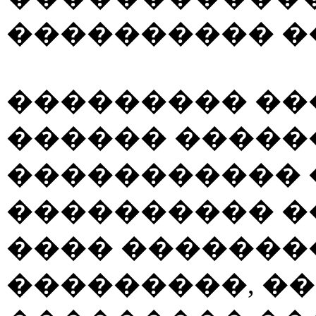
���������� �
��������� ��
������ ������
����������� 
���������� �
���� �������
���������, �