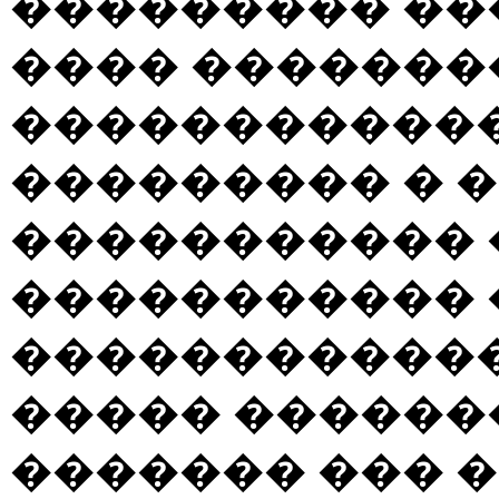
��������� ��
���� �������
�����������
��������� � �
����������� �
����������� 
������������
����� ������
������� ��� �