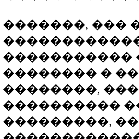
�������, ��� 
������������
����������� 
�������� � �
��������, ���
���������� �
���������, ��
������������