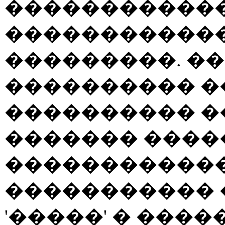
������������
������������
���������. ��
���������� �
���������� �
������� ����
������������
����������� 
'�����' � ����