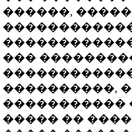
������, �����
������������
������������
��� ��������
������������
����������, 
����������� 
����� �� ����