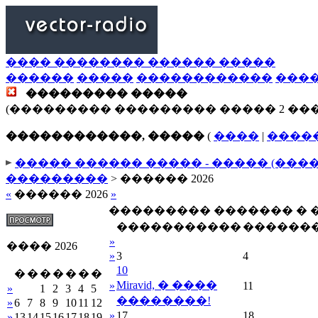
���� �������� ������ �����
������
�����
������������
���
��������� �����
(��������� ��������� ����� 2 ��
������������, �����
(
����
|
����
����� ������ ����� - ����� (���
���������
> ������ 2026
«
������ 2026
»
��������� ������� �
�����������
������
»
���� 2026
»
3
4
10
�
�
�
�
�
�
�
Miravid, � ����
»
11
»
1
2
3
4
5
��������!
»
6
7
8
9
10
11
12
»
17
18
»
13
14
15
16
17
18
19