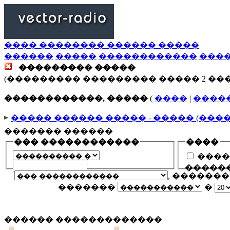
���� �������� ������ �����
������
�����
������������
���
��������� �����
(��������� ��������� ����� 2 ��
������������, �����
(
����
|
����
����� ������ ����� - ����� (���
������� ������
��� ������������
����
����
�����
, ������
�������
�
������ �������������