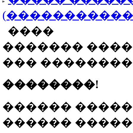
(�����������
����
������� ����
��� �������
��������!
������ �����
������ ����