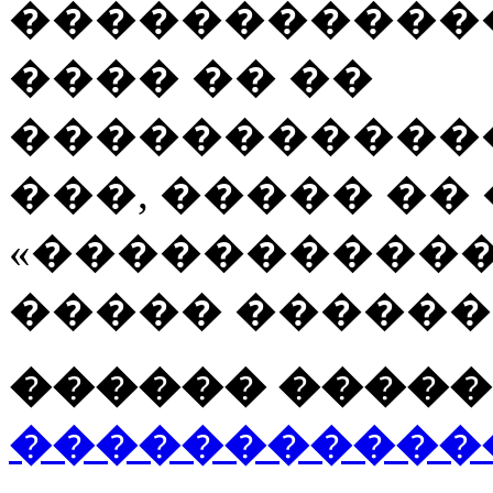
�����������
���� �� ��
�����������
���, ����� ��
«�����������
����� ������
������ �����
�����������