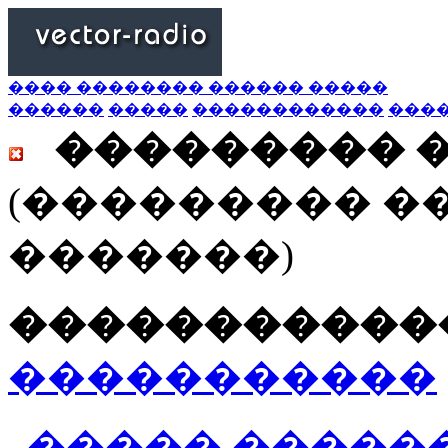
���� �������� ������ �����
������
�����
������������
���
��������� 
(��������� �
�������)
������������
�����������
����� ������