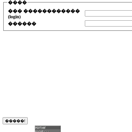
����
��� ������������
(login)
������