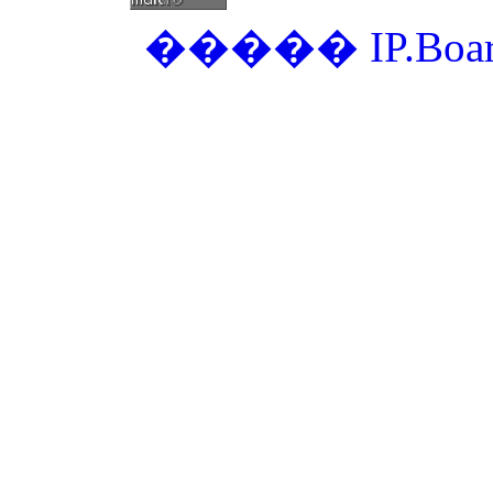
�����
IP.Boa