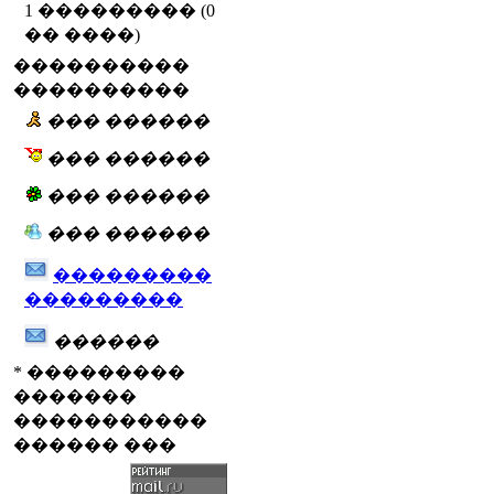
1 ��������� (0
�� ����)
����������
����������
��� ������
��� ������
��� ������
��� ������
���������
���������
������
* ���������
�������
�����������
������ ���