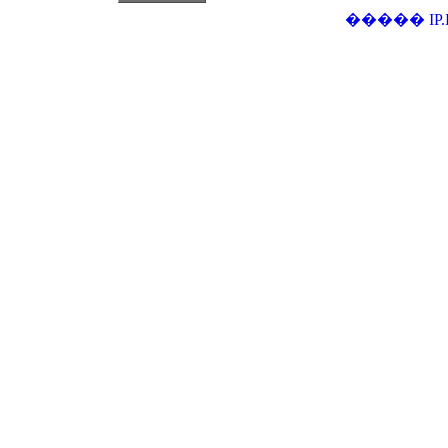
�����
IP