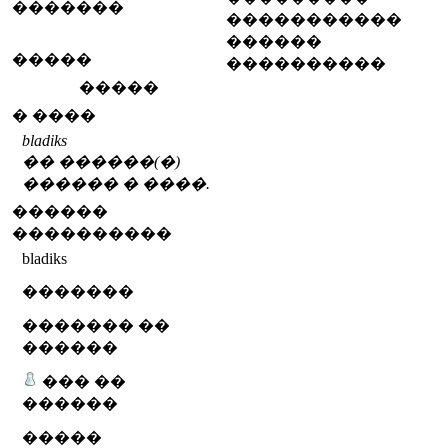
�������
�����������
������
�����
����������
�����
� ����
bladiks
�� ������(�)
������ � ����.
������
����������
bladiks
�������
������� ��
������
��� ��
������
�����