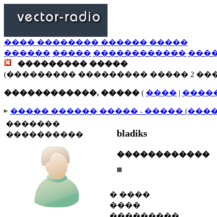
���� �������� ������ �����
������
�����
������������
���
��������� �����
(��������� ��������� ����� 2 ��
������������, �����
(
����
|
����
����� ������ ����� - ����� (���
�������
bladiks
����������
������������
� ����
����
���������