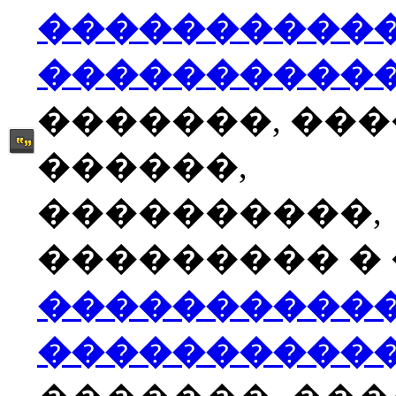
����������
����������
�������, ��
������,
����������,
��������� � �
����������
����������