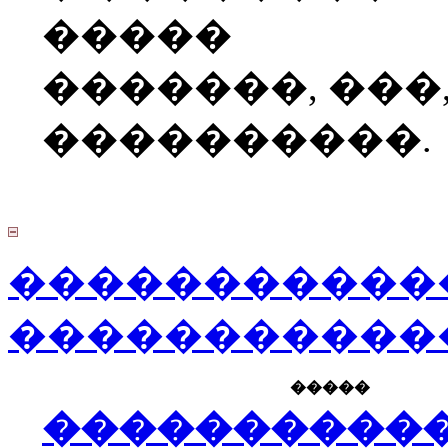
�����
�������, ���
����������.
�����������
�����������
�����
����������