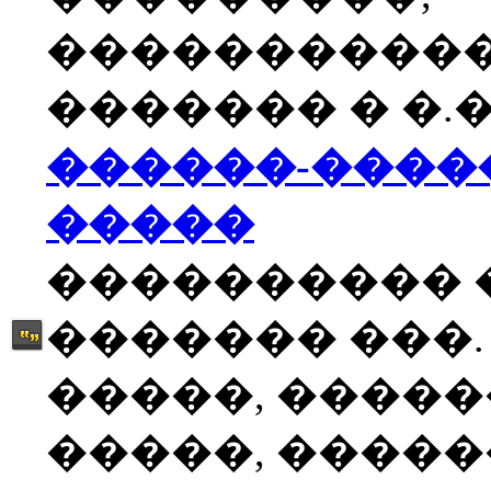
����������
������� � �.�
������-����
�����
���������� 
������� ���.
�����, �����
�����, �����