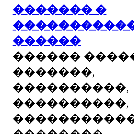
������� �
����������
������
������ ����
�������,
����������,
����������,
����������