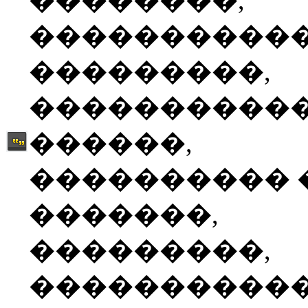
��������,
����������
���������,
����������
������,
���������� 
�������,
���������,
����������