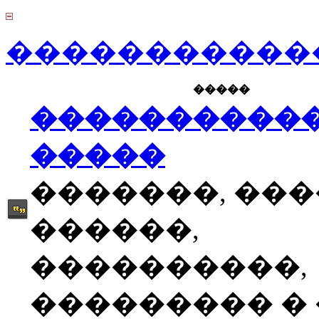
������������
�����
����������
�����
�������, ��
������,
����������,
��������� � �