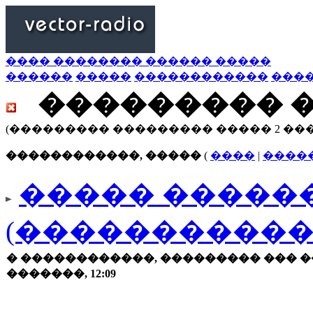
���� �������� ������ �����
������
�����
������������
���
��������� 
(��������� ��������� ����� 2 ��
������������, �����
(
����
|
����
����� ������
(�����������
� ������������, ��������� ��� �
�������, 12:09