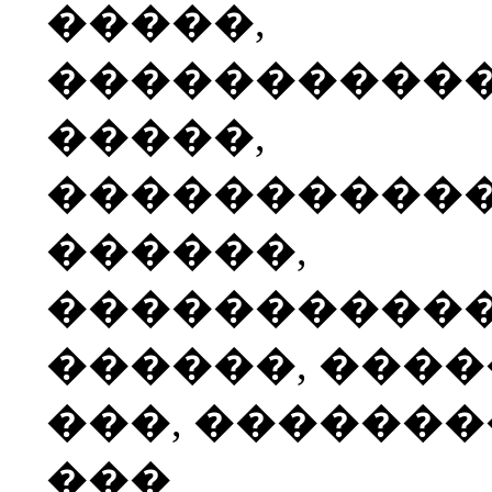
�����,
����������
�����,
����������
������,
����������
������, ���
���, ������
���