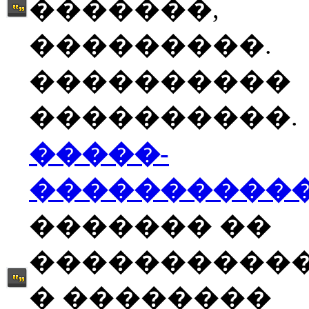
�������,
���������.
����������
����������.
�����-
����������
������� ��
����������
� ��������