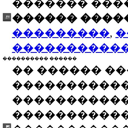
������� ���
������ �����
���������
,
�
����������
���������� ������
�� ������ �
����������
�����������
�����������