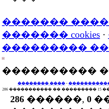
������� ���
������� cookies
·
��������� �
���������� 
�������� ����
·
����������
286 ����������� �� ��������� 15 �
286
������,
0
�