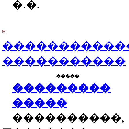
�.�.
�����������
�����������
�����
���������
�����
����������,