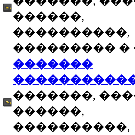
�������, ��
������,
����������,
��������� � �
�������
����������
�������, ��
������,
����������,