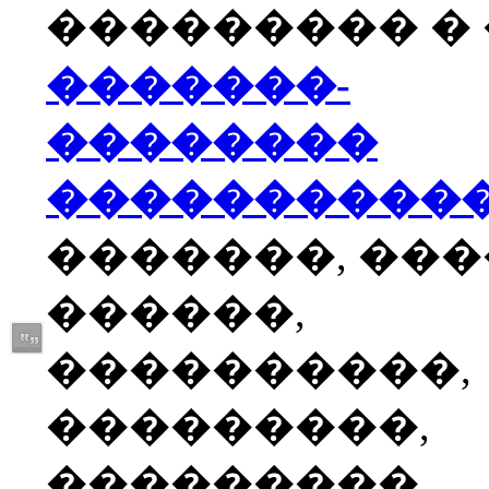
��������� � �
�������-
��������
����������
�������, ��
������,
����������,
���������,
���������,