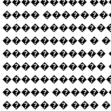
��������� ��
���� �������
�����������
��������� � �
����������� �
����������� 
������������
����� ������
������� ��� �