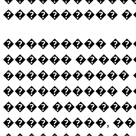
���������� �
��������� ��
������ ������
����������� 
���������� �
���� �������
���������, �