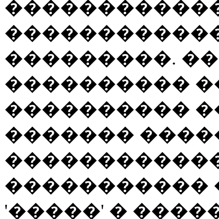
������������
������������
���������. ��
���������� �
���������� �
������� ����
������������
����������� 
'�����' � ����