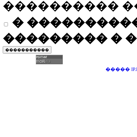
���������� �
� ����������
��������� � �
�����
IP