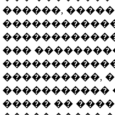
������, �����
������������
������������
��� ��������
������������
����������, 
����������� 
����� �� ����