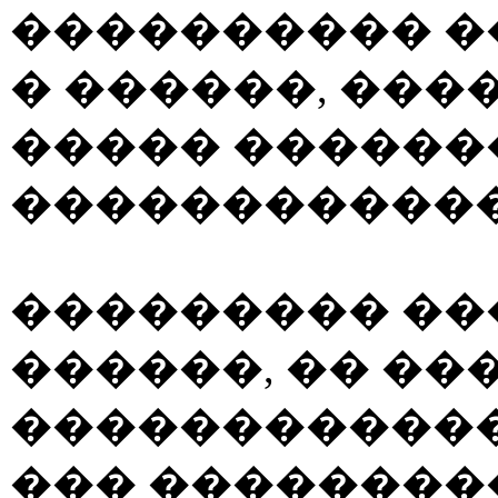
���������� �
� ������, ���
����� ������
������������
��������� ��
������, �� ��
������������
��� ��������