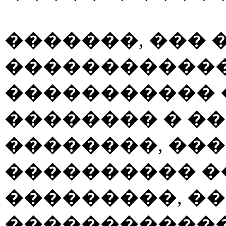
�������, ��� 
������������
����������� 
�������� � �
��������, ���
���������� �
���������, ��
������������