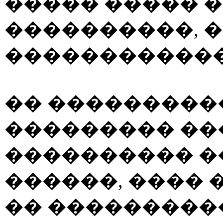
����� ����� 
����������, 
������������
�� ���������
��������� ��
���������� 
������, ����
�� ���������