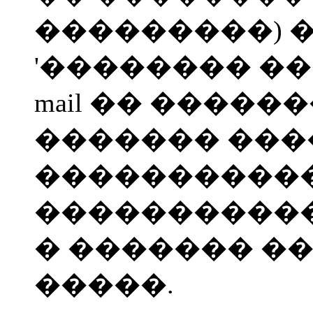
���������) 
'�������� ��
mail �� ������
������� ���
����������
�����������
� ������� �
�����.