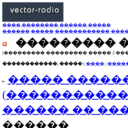
���� �������� ������ �����
������
�����
������������
���
��������� 
(��������� ��������� ����� 2 ��
������������, �����
(
����
|
����
����� ������
(�����������
������ �� ��
������