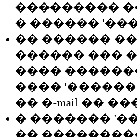
��������� �
� ������ '��
�� ������ �
������ ��� 
���� ������
���� '�����
�� �-mail �� ��
� ������� '��
�� ��������