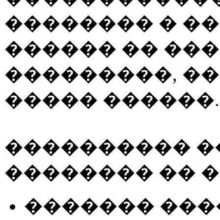
�������� � ��
������ �� ���
���������, �
����� ������.
���������� �
�������� �� �
������� ����