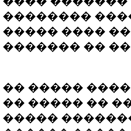
���� �������
�������� ��
����� ���� ��
������� �� ��
�� ����� ���
�� ����� �� �
����� ������