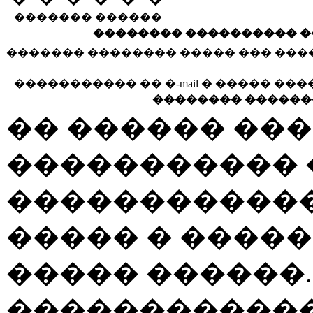
������� ������
�������� ���������� �
������� �������� ����� ��� ��
����������� �� �-mail � ����� ��
�������� ������
�� ������ ��
�����������
������������
����� � ����
����� ������
�����������