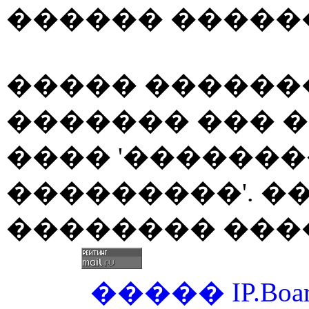
������ ������
����� ������
������� ��� �
���� '�������
���������'. �
�������� ���
�����
IP.Boa