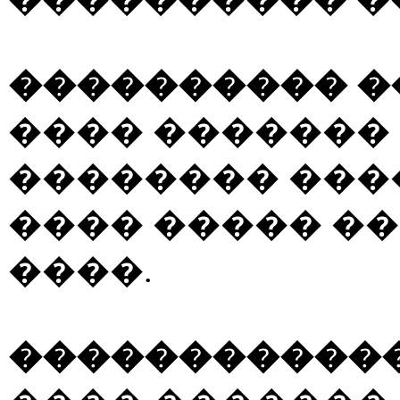
���������� �
���� �������
�������� ���
���� ����� ��
����.
������������