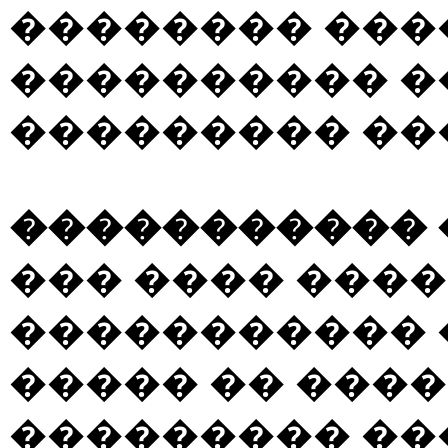
�������� ���
���������� �
��������� ��
�����������
��� ���� ���
����������� 
����� �� ����
��������� ��