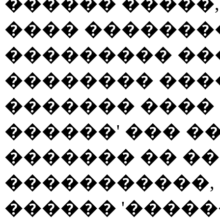
������ �����,
���� �������
��������� ��
�������� ���
������� ���� 
������' ��� �
������� �� �
�����������,
������ '����