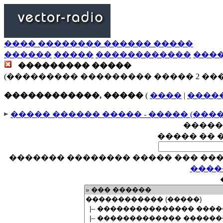
���� �������� ������ �����
������
�����
������������
���
��������� �����
(��������� ��������� ����� 2 ��
������������, �����
(
����
|
����
����� ������ ����� - ����� (���
�����
����� �� 
������� �������� ����� ��� ���
����