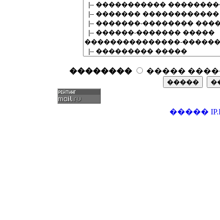
��������
����� ����
�����
IP