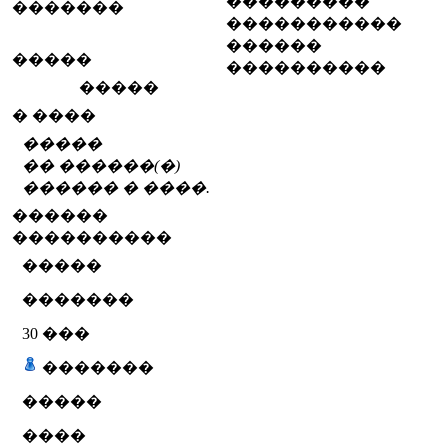
���������
�������
�����������
������
�����
����������
�����
� ����
�����
�� ������(�)
������ � ����.
������
����������
�����
�������
30
���
�������
�����
����