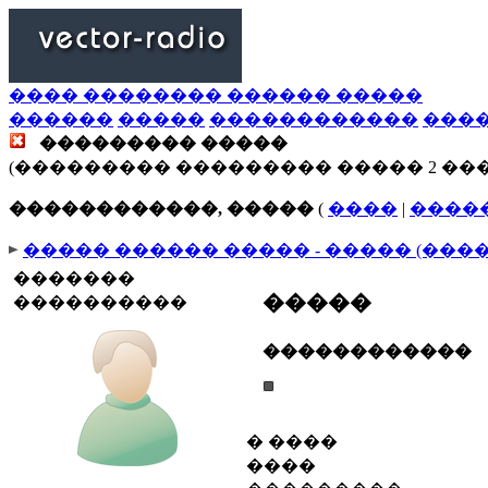
���� �������� ������ �����
������
�����
������������
���
��������� �����
(��������� ��������� ����� 2 ��
������������, �����
(
����
|
����
����� ������ ����� - ����� (���
�������
�����
����������
������������
� ����
����