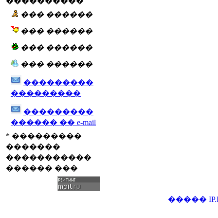
����������
��� ������
��� ������
��� ������
��� ������
���������
���������
���������
������ �� e-mail
* ���������
�������
�����������
������ ���
�����
IP