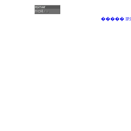
�����
IP