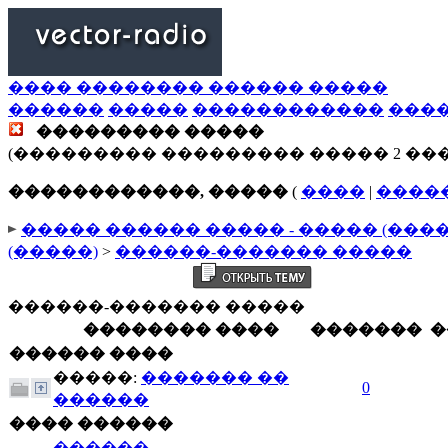
���� �������� ������ �����
������
�����
������������
���
��������� �����
(��������� ��������� ����� 2 ��
������������, �����
(
����
|
����
����� ������ ����� - ����� (���
(�����)
>
������-������� �����
������-������� �����
�������� ����
�������
�
������ ����
�����:
������� ��
0
������
���� ������
������