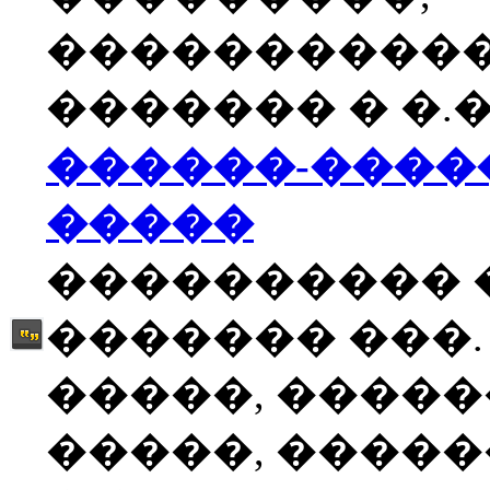
����������
������� � �.�
������-����
�����
���������� 
������� ���.
�����, �����
�����, �����