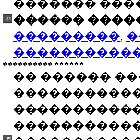
������� ���
������ �����
���������
,
�
����������
���������� ������
�� ������ �
����������
�����������
�����������