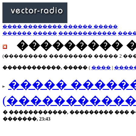
���� �������� ������ �����
������
�����
������������
���
��������� 
(��������� ��������� ����� 2 ��
������������, �����
(
����
|
����
����� ������
(�����������
� ������������, ��������� ��� �
�������, 23:43