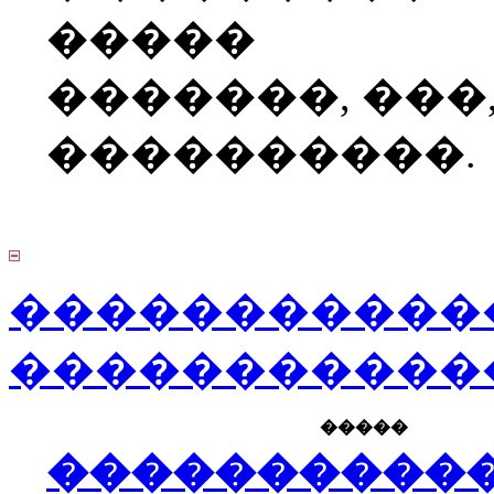
�����
�������, ���
����������.
�����������
�����������
�����
����������