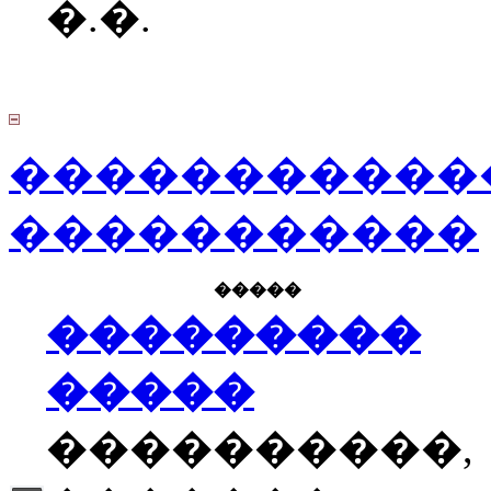
�.�.
�����������
�����������
�����
���������
�����
����������,