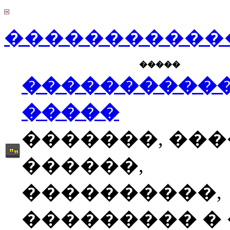
������������
�����
����������
�����
�������, ��
������,
����������,
��������� � �