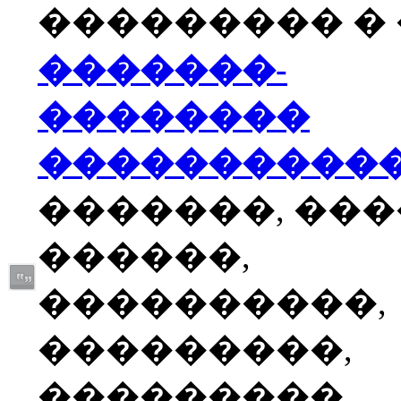
��������� � �
�������-
��������
����������
�������, ��
������,
����������,
���������,
���������,