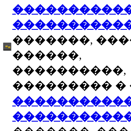
����������
����������
�������, ��
������,
����������,
��������� � �
����������
����������