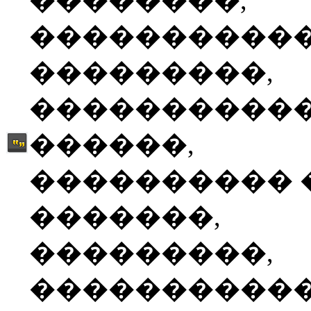
��������,
����������
���������,
����������
������,
���������� 
�������,
���������,
����������