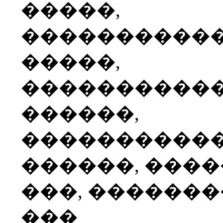
�����,
����������
�����,
����������
������,
����������
������, ���
���, ������
���