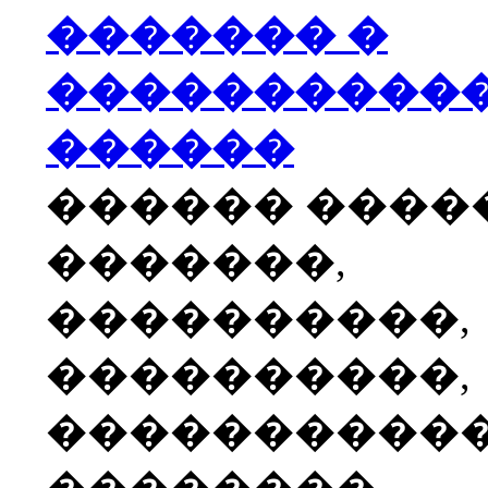
������� �
����������
������
������ ����
�������,
����������,
����������,
����������