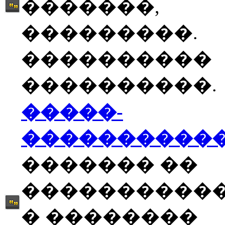
�������,
���������.
����������
����������.
�����-
����������
������� ��
����������
� ��������