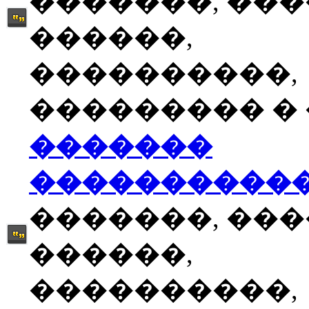
�������, ��
������,
����������,
��������� � �
�������
����������
�������, ��
������,
����������,