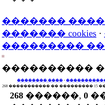
������� ���
������� cookies
·
��������� �
���������� 
�������� ����
·
����������
268 ����������� �� ��������� 15 �
268
������,
0
�