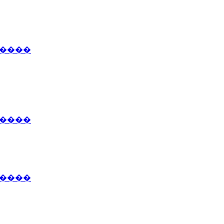
�����
�����
�����