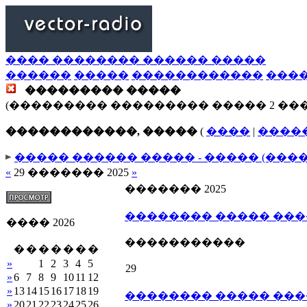
���� �������� ������ �����
������
�����
������������
���
��������� �����
(��������� ��������� ����� 2 ��
������������, �����
(
����
|
����
����� ������ ����� - ����� (���
«
29 ������� 2025
»
������� 2025
�������� ����� ��
���� 2026
�����������
�
�
�
�
�
�
�
»
1
2
3
4
5
29
»
6
7
8
9
10
11
12
»
13
14
15
16
17
18
19
�������� ����� ��
»
20
21
22
23
24
25
26