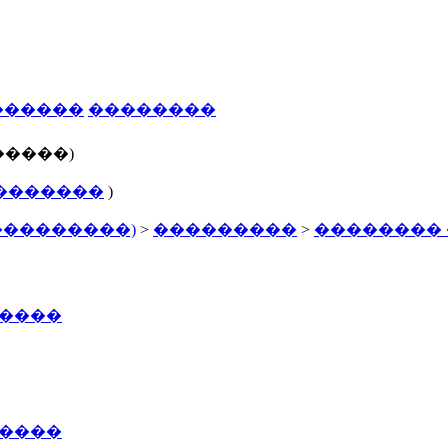
������
��������
�����)
�������
)
���������)
>
���������
>
��������
�����
�����