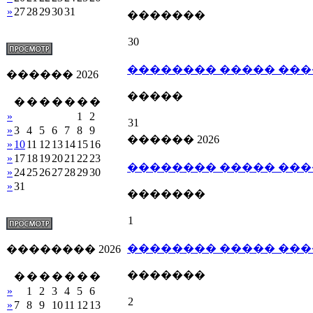
»
27
28
29
30
31
�������
30
�������� ����� ��
������ 2026
�����
�
�
�
�
�
�
�
»
1
2
31
»
3
4
5
6
7
8
9
������ 2026
»
10
11
12
13
14
15
16
»
17
18
19
20
21
22
23
�������� ����� ��
»
24
25
26
27
28
29
30
»
31
�������
1
�������� ����� ��
�������� 2026
�������
�
�
�
�
�
�
�
»
1
2
3
4
5
6
2
»
7
8
9
10
11
12
13