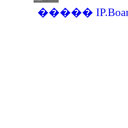
�����
IP.Boa