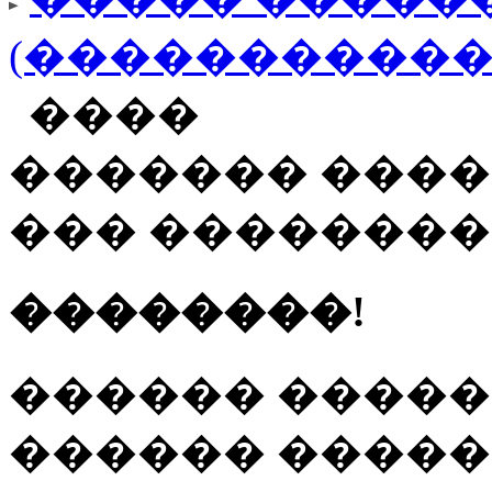
(�����������
����
������� ����
��� �������
��������!
������ �����
������ ����