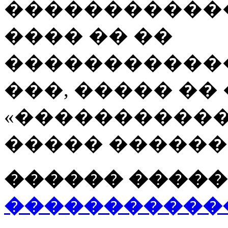
�����������
���� �� ��
�����������
���, ����� ��
«�����������
����� ������
������ �����
�����������