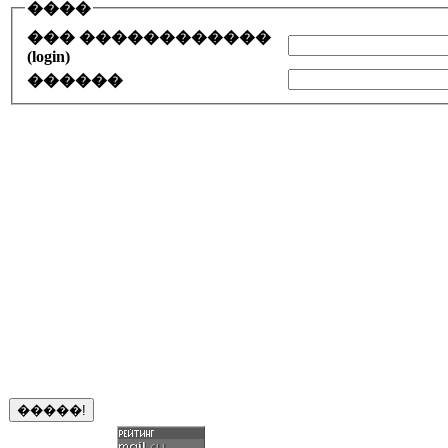
����
��� ������������
(login)
������