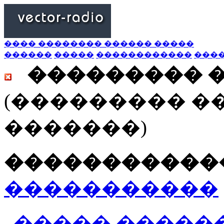
���� �������� ������ �����
������
�����
������������
���
��������� 
(��������� �
�������)
������������
�����������
����� ������