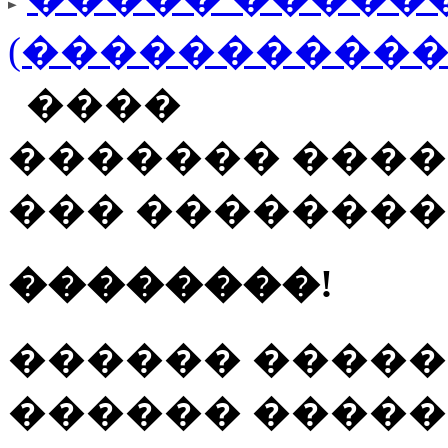
(�����������
����
������� ����
��� �������
��������!
������ �����
������ ����