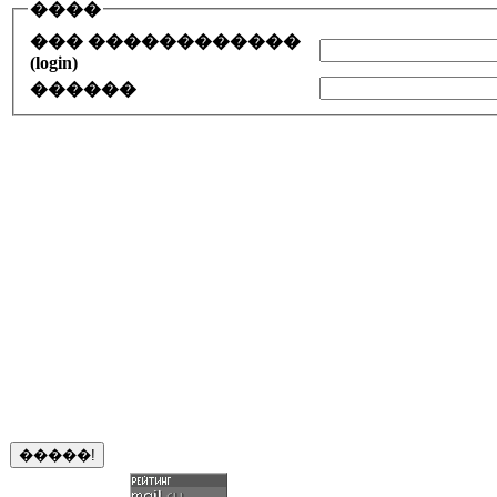
����
��� ������������
(login)
������