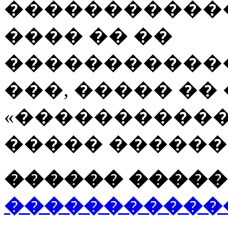
�����������
���� �� ��
�����������
���, ����� ��
«�����������
����� ������
������ �����
�����������