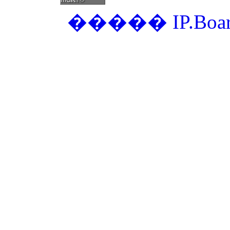
�����
IP.Boa