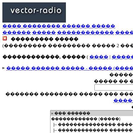
���� �������� ������ �����
������
�����
������������
���
��������� �����
(��������� ��������� ����� 2 ��
������������, �����
(
����
|
����
����� ������ ����� - ����� (���
�����
����� �� 
������� �������� ����� ��� ���
����