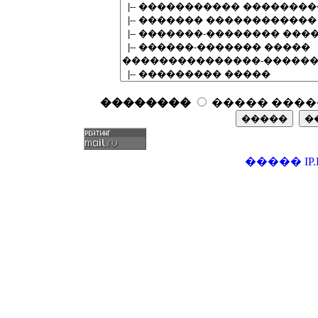
��������
����� ����
�����
IP