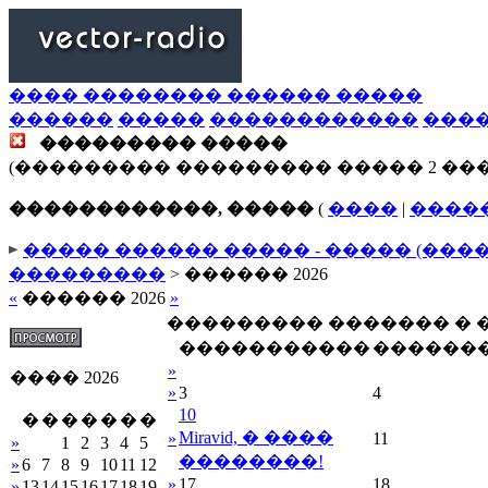
���� �������� ������ �����
������
�����
������������
���
��������� �����
(��������� ��������� ����� 2 ��
������������, �����
(
����
|
����
����� ������ ����� - ����� (���
���������
> ������ 2026
«
������ 2026
»
��������� ������� �
�����������
������
»
���� 2026
»
3
4
10
�
�
�
�
�
�
�
Miravid, � ����
»
11
»
1
2
3
4
5
��������!
»
6
7
8
9
10
11
12
»
17
18
»
13
14
15
16
17
18
19