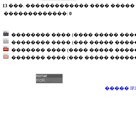
13
���. ������������� ���� ����� (
�������������:
0
�������� ���� (���� ����� ���
�������� ���� (��� ����� ����
������� ���� (���� ����� ����
������� ���� (��� ����� �����
�����
IP