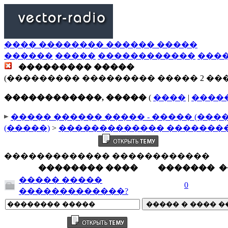
���� �������� ������ �����
������
�����
������������
���
��������� �����
(��������� ��������� ����� 2 ��
������������, �����
(
����
|
����
����� ������ ����� - ����� (���
(�����)
>
������������� �������
������������� ������������
�������� ����
�������
�
����� �����
0
�������������?