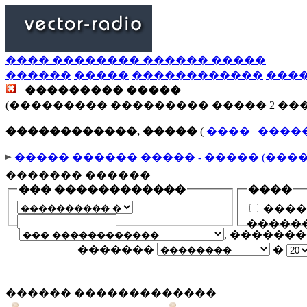
���� �������� ������ �����
������
�����
������������
���
��������� �����
(��������� ��������� ����� 2 ��
������������, �����
(
����
|
����
����� ������ ����� - ����� (���
������� ������
��� ������������
����
����
�����
, ������
�������
�
������ �������������