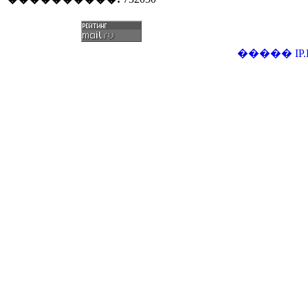
�����
IP