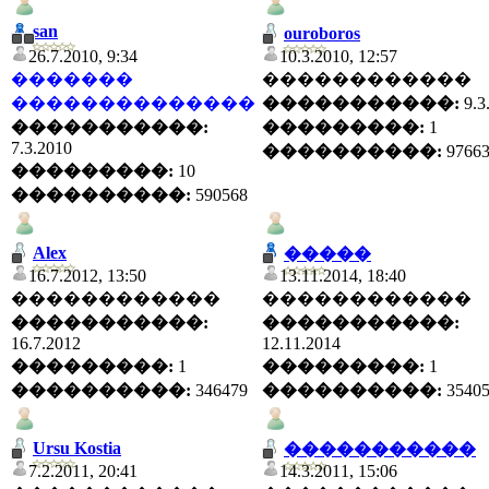
san
ouroboros
26.7.2010, 9:34
10.3.2010, 12:57
�������
������������
��������������
�����������:
9.3
�����������:
���������:
1
7.3.2010
����������:
9766
���������:
10
����������:
590568
Alex
�����
16.7.2012, 13:50
13.11.2014, 18:40
������������
������������
�����������:
�����������:
16.7.2012
12.11.2014
���������:
1
���������:
1
����������:
346479
����������:
3540
Ursu Kostia
�����������
7.2.2011, 20:41
14.3.2011, 15:06