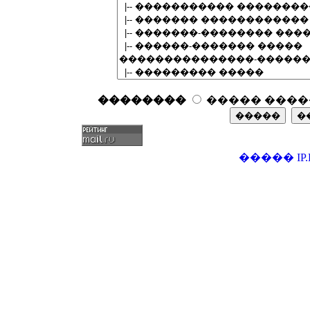
��������
����� ����
�����
IP