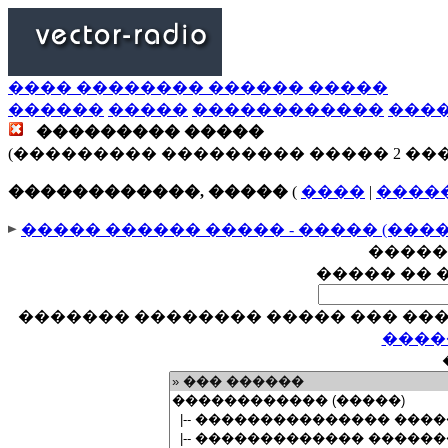
���� �������� ������ �����
������
�����
������������
���
��������� �����
(��������� ��������� ����� 2 ��
������������, �����
(
����
|
����
����� ������ ����� - ����� (���
�����
����� �� 
������� �������� ����� ��� ���
����