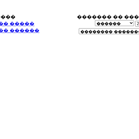
����
������� �� ��
�� �����
�� ������