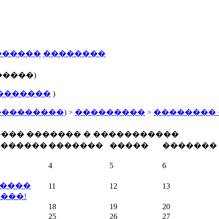
������
��������
�����)
�������
)
���������)
>
���������
>
��������
��� ������� � �����������
�������
�������
�����
�������
4
5
6
 � ����
11
12
13
���!
18
19
20
25
26
27