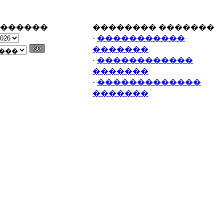
�������
�������� �������
·
�����������
�������
·
������������
�������
·
�������������
�������