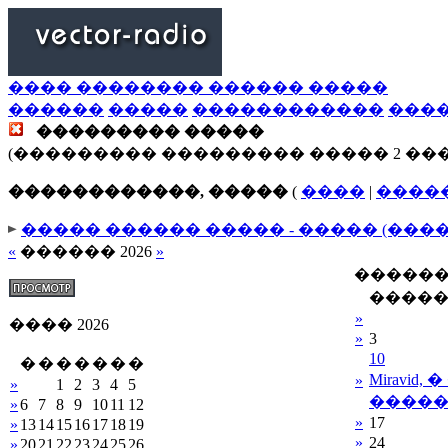
���� �������� ������ �����
������
�����
������������
���
��������� �����
(��������� ��������� ����� 2 ��
������������, �����
(
����
|
����
����� ������ ����� - ����� (���
«
������ 2026
»
������
����
»
���� 2026
»
3
10
�
�
�
�
�
�
�
Miravid,
»
»
1
2
3
4
5
�����
»
6
7
8
9
10
11
12
»
17
»
13
14
15
16
17
18
19
»
24
»
20
21
22
23
24
25
26