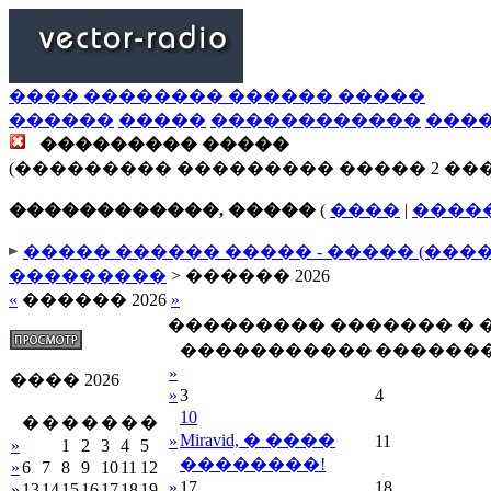
���� �������� ������ �����
������
�����
������������
���
��������� �����
(��������� ��������� ����� 2 ��
������������, �����
(
����
|
����
����� ������ ����� - ����� (���
���������
> ������ 2026
«
������ 2026
»
��������� ������� �
�����������
������
»
���� 2026
»
3
4
10
�
�
�
�
�
�
�
Miravid, � ����
»
11
»
1
2
3
4
5
��������!
»
6
7
8
9
10
11
12
»
17
18
»
13
14
15
16
17
18
19