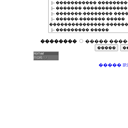
��������
����� ����
�����
IP