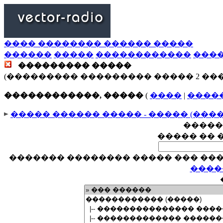
���� �������� ������ �����
������
�����
������������
���
��������� �����
(��������� ��������� ����� 2 ��
������������, �����
(
����
|
����
����� ������ ����� - ����� (���
�����
����� �� 
������� �������� ����� ��� ���
����