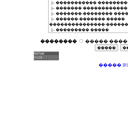
��������
����� ����
�����
IP