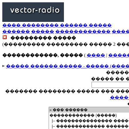
���� �������� ������ �����
������
�����
������������
���
��������� �����
(��������� ��������� ����� 2 ��
������������, �����
(
����
|
����
����� ������ ����� - ����� (���
�����
����� �� 
������� �������� ����� ��� ���
����