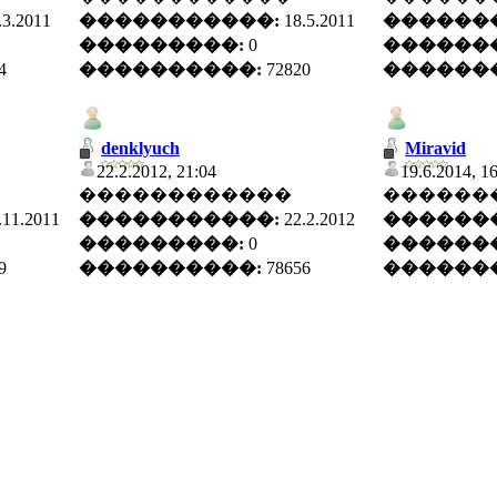
.3.2011
�����������:
18.5.2011
������
���������:
0
������
4
����������:
72820
������
denklyuch
Miravid
22.2.2012, 21:04
19.6.2014, 1
������������
������
.11.2011
�����������:
22.2.2012
������
���������:
0
������
9
����������:
78656
������