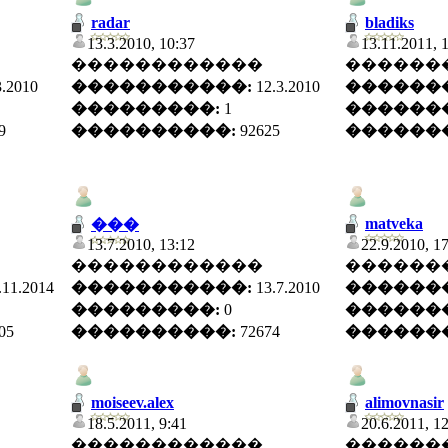
radar
bladiks
13.3.2010, 10:37
13.11.2011, 
������������
������
3.2010
�����������:
12.3.2010
������
���������:
1
������
9
����������:
92625
������
matveka
���
13.7.2010, 13:12
22.9.2010, 1
������������
������
.11.2014
�����������:
13.7.2010
������
���������:
0
������
05
����������:
72674
������
moiseev.alex
alimovnasir
18.5.2011, 9:41
20.6.2011, 1
������������
������