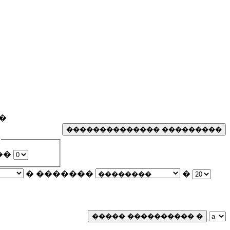
�
��
� �������
�