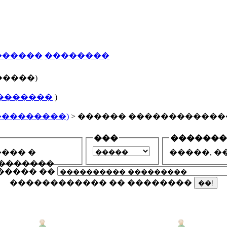
������
��������
�����)
�������
)
���������)
> ������ ������������
���
�������
��� �
�����, �
�������
������ ��
������������ �� ��������