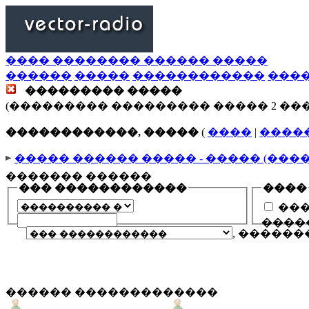
���� �������� ������ �����
������
�����
������������
���
��������� �����
(��������� ��������� ����� 2 ��
������������, �����
(
����
|
����
����� ������ ����� - ����� (���
������� ������
��� ������������
����
���
����
, �����
������ �������������