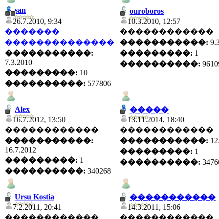
san
ouroboros
26.7.2010, 9:34
10.3.2010, 12:57
�������
������������
��������������
�����������:
9.
�����������:
���������:
1
7.3.2010
����������:
9610
���������:
10
����������:
577806
Alex
�����
16.7.2012, 13:50
13.11.2014, 18:40
������������
������������
�����������:
�����������:
12
16.7.2012
���������:
1
���������:
1
����������:
3476
����������:
340268
Ursu Kostia
�����������
7.2.2011, 20:41
14.3.2011, 15:06
������������
������������