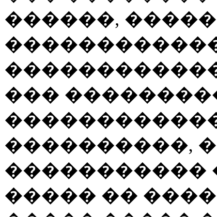
������, �����
������������
������������
��� ��������
������������
����������, 
����������� 
����� �� ����