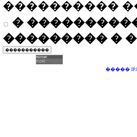
���������� �
� ����������
��������� � �
�����
IP