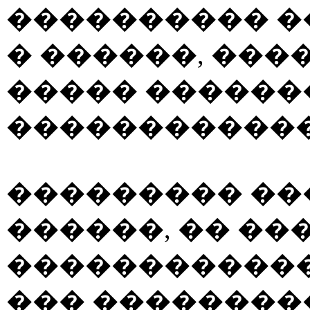
���������� �
� ������, ���
����� ������
������������
��������� ��
������, �� ��
������������
��� ��������