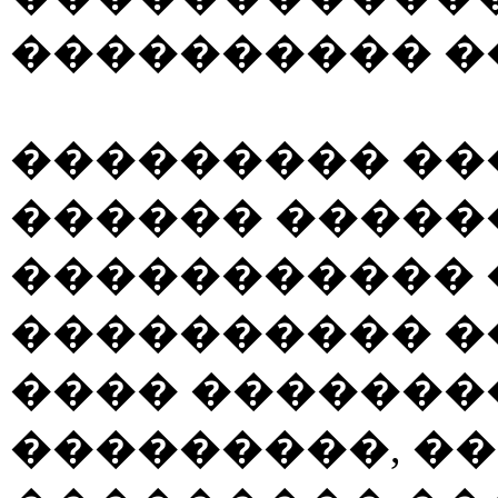
���������� �
��������� ��
������ ������
����������� 
���������� �
���� �������
���������, �