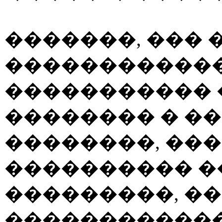
�������, ��� 
������������
����������� 
�������� � �
��������, ���
���������� �
���������, ��
������������