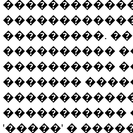
������������
������������
���������. ��
���������� �
���������� �
������� ����
������������
����������� 
'�����' � ����