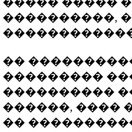
����� ����� 
����������, 
������������
�� ���������
��������� ��
���������� 
������, ����
�� ���������