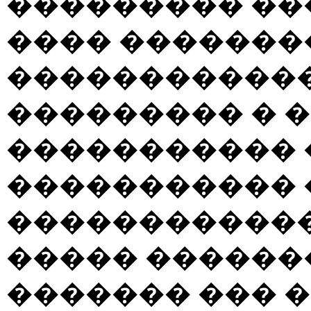
��������� ��
���� �������
�����������
��������� � �
����������� �
����������� 
������������
����� ������
������� ��� �