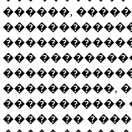
������, �����
������������
������������
��� ��������
������������
����������, 
����������� 
����� �� ����