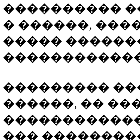
���������� �
� ������, ���
����� ������
������������
��������� ��
������, �� ��
������������
��� ��������