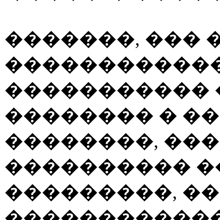
�������, ��� 
������������
����������� 
�������� � �
��������, ���
���������� �
���������, ��
������������