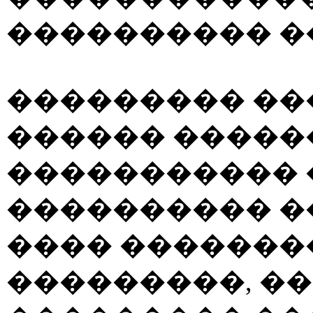
���������� �
��������� ��
������ ������
����������� 
���������� �
���� �������
���������, �