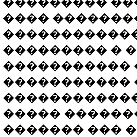
��������� ��
���� �������
�����������
��������� � �
����������� �
����������� 
������������
����� ������
������� ��� �