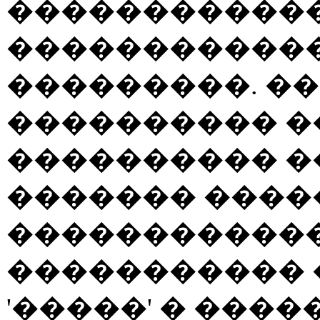
������������
������������
���������. ��
���������� �
���������� �
������� ����
������������
����������� 
'�����' � ����