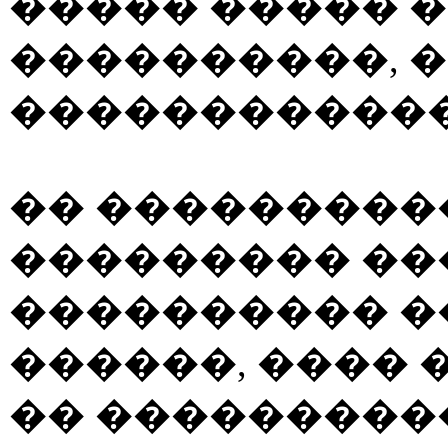
����� ����� 
����������, 
������������
�� ���������
��������� ��
���������� 
������, ����
�� ���������