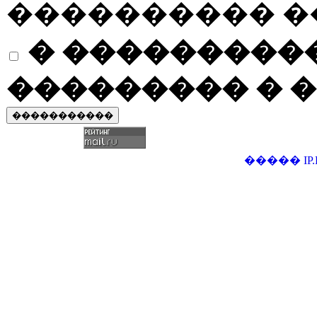
���������� �
� ����������
��������� � �
�����
IP