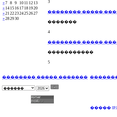
3
»
7
8
9
10
11
12
13
»
14
15
16
17
18
19
20
�������� ����� ��
»
21
22
23
24
25
26
27
»
28
29
30
�������
4
�������� ����� ��
�����������
5
�������� ����� �������
������
�����
IP