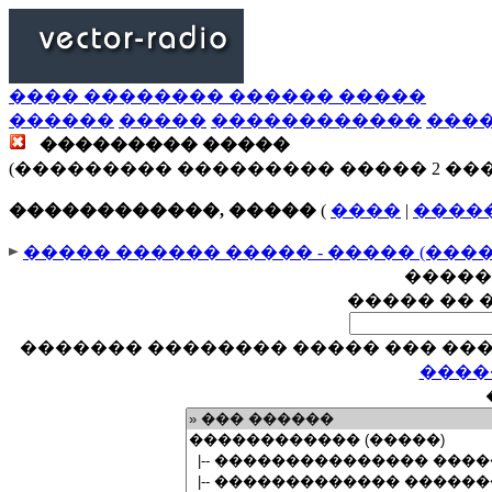
���� �������� ������ �����
������
�����
������������
���
��������� �����
(��������� ��������� ����� 2 ��
������������, �����
(
����
|
����
����� ������ ����� - ����� (���
�����
����� �� 
������� �������� ����� ��� ���
����