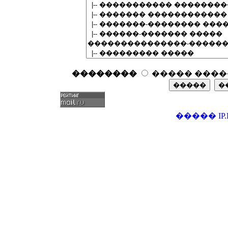
��������
����� ����
�����
IP