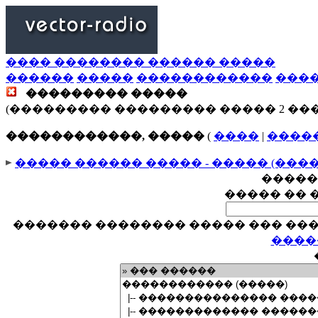
���� �������� ������ �����
������
�����
������������
���
��������� �����
(��������� ��������� ����� 2 ��
������������, �����
(
����
|
����
����� ������ ����� - ����� (���
�����
����� �� 
������� �������� ����� ��� ���
����