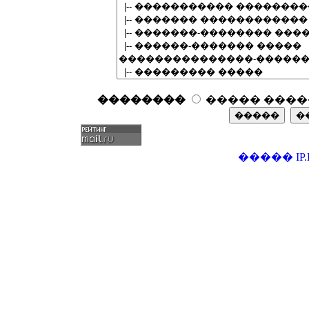
��������
����� ����
�����
IP