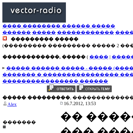
���� �������� ������ �����
������
�����
������������
���
��������� �����
(��������� ��������� ����� 2 ��
������������, �����
(
����
|
����
����� ������ ����� - ����� (���
������� � ���������������� ��
���������������� ������
����� ���������
, ������������
16.7.2012, 13:53
Alex
�� ����
�������
��� ���