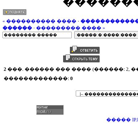
�������
« ���������� ����
·
������������
������
·
��������� ���� »
2
���. ������ ��� ���� (������: 2, 
�������������:
0
�����
IP