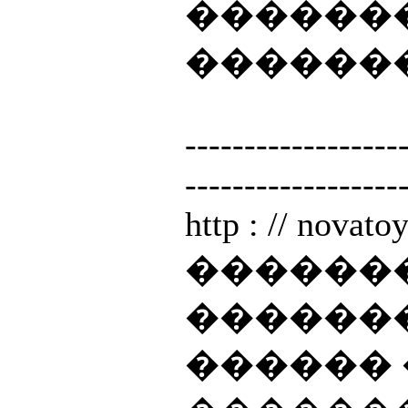
������
������
------------------
------------------
http : // novatoys
������
������
������ 