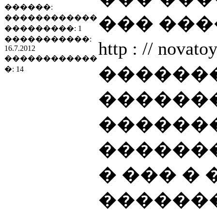
������:
��� ��
������������
���������: 1
�����������:
http : // no
16.7.2012
������������
������
�: 14
������
�������
�������
� ��� �
������