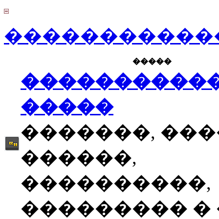
������������
�����
����������
�����
�������, ��
������,
����������,
��������� � �