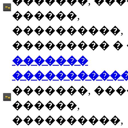
�������, ��
������,
����������,
��������� � �
�������
����������
�������, ��
������,
����������,