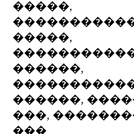
�����,
����������
�����,
����������
������,
����������
������, ���
���, ������
���