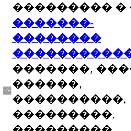
��������� � �
�������-
��������
����������
�������, ��
������,
����������,
���������,
���������,