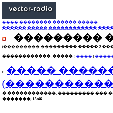
���� �������� ������ �����
������
�����
������������
���
��������� 
(��������� ��������� ����� 2 ��
������������, �����
(
����
|
����
����� ������
(�����������
� ������������, ��������� ��� �
�������, 13:46