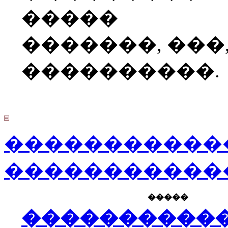
�����
�������, ���
����������.
�����������
�����������
�����
����������