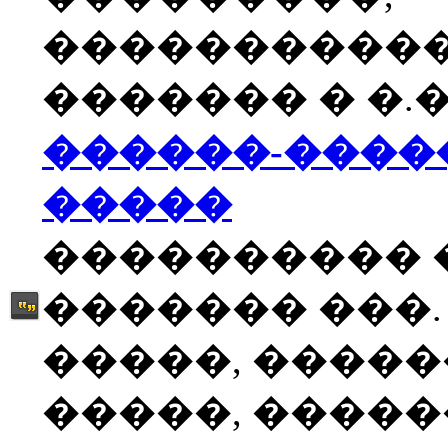
����������
������� � �.�
������-����
�����
���������� 
������� ���.
�����, �����
�����, �����