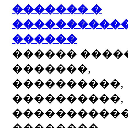
������� �
����������
������
������ ����
�������,
����������,
����������,
����������