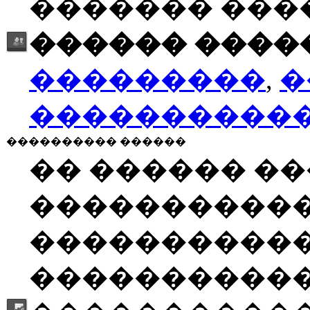
������� ���
������ �����
���������
,
�
����������
���������� ������
�� ������ �
����������
�����������
�����������