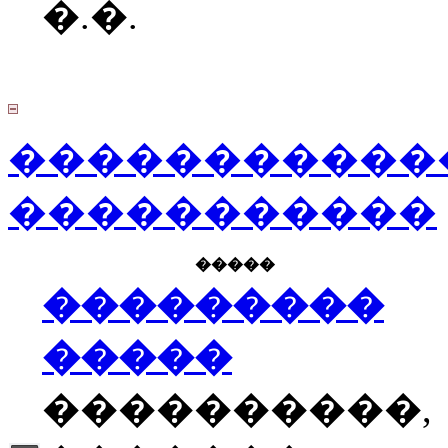
�.�.
�����������
�����������
�����
���������
�����
����������,