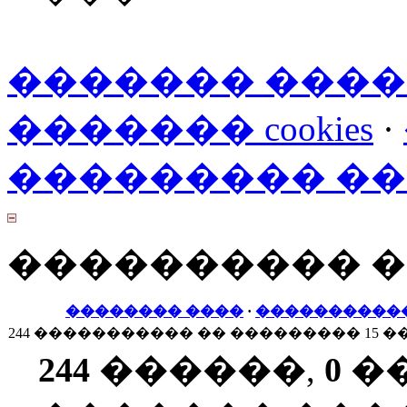
������� ���
������� cookies
·
��������� �
���������� 
�������� ����
·
����������
244 ����������� �� ��������� 15 �
244
������,
0
�