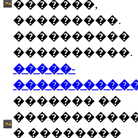
�������,
���������.
����������
����������.
�����-
����������
������� ��
����������
� ��������