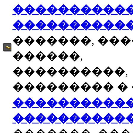
����������
����������
�������, ��
������,
����������,
��������� � �
����������
����������