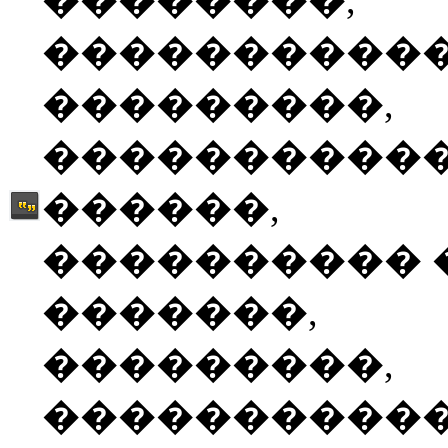
��������,
����������
���������,
����������
������,
���������� 
�������,
���������,
����������