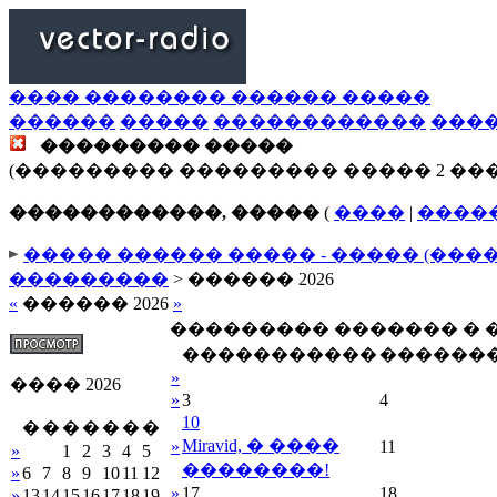
���� �������� ������ �����
������
�����
������������
���
��������� �����
(��������� ��������� ����� 2 ��
������������, �����
(
����
|
����
����� ������ ����� - ����� (���
���������
> ������ 2026
«
������ 2026
»
��������� ������� �
�����������
������
»
���� 2026
»
3
4
10
�
�
�
�
�
�
�
Miravid, � ����
»
11
»
1
2
3
4
5
��������!
»
6
7
8
9
10
11
12
»
17
18
»
13
14
15
16
17
18
19